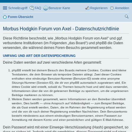
Schnellzugriff
FAQ
Benutzer Karte
Registrieren
Anmelden
Foren-Übersicht
uc
Morbus Hodgkin Forum von Axel - Datenschutzrichtlinie
he
Diese Richtlinie beschreibt, wie „Morbus Hodgkin Forum von Axel“ und ggf.
verbundene Institutionen (im Folgenden „das Board“) und phpBB die Daten
verwenden, die während deines Foren-Besuchs gesammelt werden.
UMFANG UND ART DER DATENSPEICHERUNG
Deine Daten werden auf zwei verschiedene Arten gesammelt:
phpBB erstellt bei deinem Besuch des Boards mehrere Cookies. Cookies sind kleine
Textdateien, die dein Browser als temporäre Dateien ablegt. Zwei dieser Cookies
enthalten eine eindeutige Benutzer-Nummer (Benutzer-ID) sowie eine anonyme
Sitzungs-Nummer (Session-ID), die dir von phpBB automatisch zugewiesen wird. Ein
drittes Cookie wird erstellt, sobald du Themen besucht hast und wird dazu verwendet,
Informationen über die von dir gelesenen Beiträge zu speichern, um die ungelesenen
Beiträge markieren zu können.
Weitere Daten werden gesammelt, wenn Informationen an den Betreiber übermittelt
werden. Dies betrifft — ohne Anspruch auf Vollständigkeit — zum Beispiel Beiträge,
die als Gast erstellt werden, Daten, die im Rahmen der Registrierung erfasst werden
und die von dir nach deiner Registrierung erstellten Nachrichten. Dein Benutzerkonto
besteht mindestens aus einem eindeutigen Benutzernamen, einem Passwort zur
Anmeldung mit diesem Konto und einer persönlichen und gültigen E-Mail-Adresse.
Dein Passwort wird mit einer Einwege-Verschlüsselung (Hash) gespeichert, so