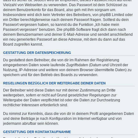
dass es sicher ist. Jedoch wird dir empfohlen, dieses Passwort nicht auf einer
Vielzahl von Webseiten zu verwenden. Das Passwort ist dein Schlüssel zu
deinem Benutzerkonto für das Board, also geh mit ihm sorgsam um.
Insbesondere wird dich kein Vertreter des Betreibers, von phpBB Limited oder
ein Dritter berechtigterweise nach deinem Passwort fragen. Solltest du dein
Passwort vergessen haben, so kannst du die Funktion „Ich habe mein
Passwort vergessen“ benutzen. Die phpBB-Software fragt dich dann nach
deinem Benutzernamen und deiner E-Mail-Adresse und sendet anschließend
ein neu generiertes Passwort an diese Adresse, mit dem du dann auf das
Board zugreifen kannst.
GESTATTUNG DER DATENSPEICHERUNG
Du gestattest dem Betreiber, die von dir im Rahmen der Registrierung
eingegebenen Daten sowie laufende Zugriffsdaten (Datum und Uhrzeit der
Nutzung, IP-Adresse und weitere von deinem Browser übermittelte Daten) zu
speichern und für den Betrieb des Boards zu verwenden.
REGELUNGEN BEZÜGLICH DER WEITERGABE DEINER DATEN
Der Betreiber wird diese Daten nur mit deiner Zustimmung an Dritte
weitergeben, sofern er nicht auf Grund gesetzlicher Regelungen zur
Weitergabe der Daten verpflichtet ist oder die Daten zur Durchsetzung
rechtlicher Interessen erforderlich sind.
Du nimmst zur Kenntnis, dass die von dir in deinem Profil angegebenen Daten
und deine Beiträge je nach Konfiguration im Internet verfügbar und von
jedermann abrufbar sein können.
GESTATTUNG DER KONTAKTAUFNAHME