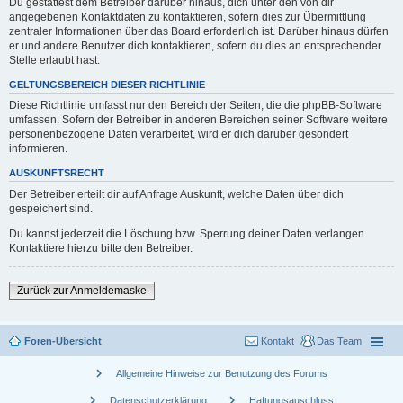
Du gestattest dem Betreiber darüber hinaus, dich unter den von dir
angegebenen Kontaktdaten zu kontaktieren, sofern dies zur Übermittlung
zentraler Informationen über das Board erforderlich ist. Darüber hinaus dürfen
er und andere Benutzer dich kontaktieren, sofern du dies an entsprechender
Stelle erlaubt hast.
GELTUNGSBEREICH DIESER RICHTLINIE
Diese Richtlinie umfasst nur den Bereich der Seiten, die die phpBB-Software
umfassen. Sofern der Betreiber in anderen Bereichen seiner Software weitere
personenbezogene Daten verarbeitet, wird er dich darüber gesondert
informieren.
AUSKUNFTSRECHT
Der Betreiber erteilt dir auf Anfrage Auskunft, welche Daten über dich
gespeichert sind.
Du kannst jederzeit die Löschung bzw. Sperrung deiner Daten verlangen.
Kontaktiere hierzu bitte den Betreiber.
Zurück zur Anmeldemaske
Foren-Übersicht
Kontakt
Das Team
chevron_right
Allgemeine Hinweise zur Benutzung des Forums
chevron_right
chevron_right
Datenschutzerklärung
Haftungsauschluss