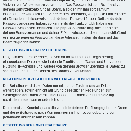
dass es sicher ist. Jedoch wird dir empfohlen, dieses Passwort nicht auf einer
Vielzahl von Webseiten zu verwenden. Das Passwort ist dein Schlüssel zu
deinem Benutzerkonto für das Board, also geh mit ihm sorgsam um.
Insbesondere wird dich kein Vertreter des Betreibers, von phpBB Limited oder
ein Dritter berechtigterweise nach deinem Passwort fragen. Solltest du dein
Passwort vergessen haben, so kannst du die Funktion „Ich habe mein
Passwort vergessen“ benutzen. Die phpBB-Software fragt dich dann nach
deinem Benutzernamen und deiner E-Mail-Adresse und sendet anschließend
ein neu generiertes Passwort an diese Adresse, mit dem du dann auf das
Board zugreifen kannst.
GESTATTUNG DER DATENSPEICHERUNG
Du gestattest dem Betreiber, die von dir im Rahmen der Registrierung
eingegebenen Daten sowie laufende Zugriffsdaten (Datum und Uhrzeit der
Nutzung, IP-Adresse und weitere von deinem Browser übermittelte Daten) zu
speichern und für den Betrieb des Boards zu verwenden.
REGELUNGEN BEZÜGLICH DER WEITERGABE DEINER DATEN
Der Betreiber wird diese Daten nur mit deiner Zustimmung an Dritte
weitergeben, sofern er nicht auf Grund gesetzlicher Regelungen zur
Weitergabe der Daten verpflichtet ist oder die Daten zur Durchsetzung
rechtlicher Interessen erforderlich sind.
Du nimmst zur Kenntnis, dass die von dir in deinem Profil angegebenen Daten
und deine Beiträge je nach Konfiguration im Internet verfügbar und von
jedermann abrufbar sein können.
GESTATTUNG DER KONTAKTAUFNAHME