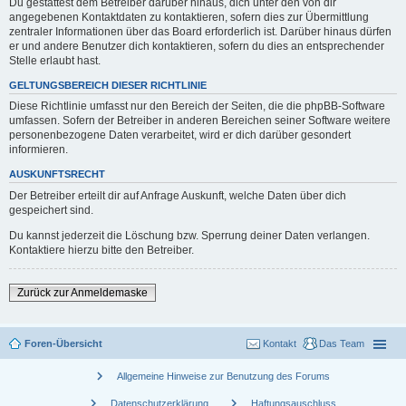
Du gestattest dem Betreiber darüber hinaus, dich unter den von dir
angegebenen Kontaktdaten zu kontaktieren, sofern dies zur Übermittlung
zentraler Informationen über das Board erforderlich ist. Darüber hinaus dürfen
er und andere Benutzer dich kontaktieren, sofern du dies an entsprechender
Stelle erlaubt hast.
GELTUNGSBEREICH DIESER RICHTLINIE
Diese Richtlinie umfasst nur den Bereich der Seiten, die die phpBB-Software
umfassen. Sofern der Betreiber in anderen Bereichen seiner Software weitere
personenbezogene Daten verarbeitet, wird er dich darüber gesondert
informieren.
AUSKUNFTSRECHT
Der Betreiber erteilt dir auf Anfrage Auskunft, welche Daten über dich
gespeichert sind.
Du kannst jederzeit die Löschung bzw. Sperrung deiner Daten verlangen.
Kontaktiere hierzu bitte den Betreiber.
Zurück zur Anmeldemaske
Foren-Übersicht
Kontakt
Das Team
chevron_right
Allgemeine Hinweise zur Benutzung des Forums
chevron_right
chevron_right
Datenschutzerklärung
Haftungsauschluss