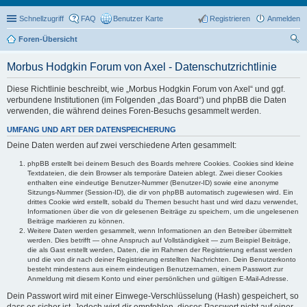
Schnellzugriff
FAQ
Benutzer Karte
Registrieren
Anmelden
Foren-Übersicht
uc
Morbus Hodgkin Forum von Axel - Datenschutzrichtlinie
he
Diese Richtlinie beschreibt, wie „Morbus Hodgkin Forum von Axel“ und ggf.
verbundene Institutionen (im Folgenden „das Board“) und phpBB die Daten
verwenden, die während deines Foren-Besuchs gesammelt werden.
UMFANG UND ART DER DATENSPEICHERUNG
Deine Daten werden auf zwei verschiedene Arten gesammelt:
phpBB erstellt bei deinem Besuch des Boards mehrere Cookies. Cookies sind kleine
Textdateien, die dein Browser als temporäre Dateien ablegt. Zwei dieser Cookies
enthalten eine eindeutige Benutzer-Nummer (Benutzer-ID) sowie eine anonyme
Sitzungs-Nummer (Session-ID), die dir von phpBB automatisch zugewiesen wird. Ein
drittes Cookie wird erstellt, sobald du Themen besucht hast und wird dazu verwendet,
Informationen über die von dir gelesenen Beiträge zu speichern, um die ungelesenen
Beiträge markieren zu können.
Weitere Daten werden gesammelt, wenn Informationen an den Betreiber übermittelt
werden. Dies betrifft — ohne Anspruch auf Vollständigkeit — zum Beispiel Beiträge,
die als Gast erstellt werden, Daten, die im Rahmen der Registrierung erfasst werden
und die von dir nach deiner Registrierung erstellten Nachrichten. Dein Benutzerkonto
besteht mindestens aus einem eindeutigen Benutzernamen, einem Passwort zur
Anmeldung mit diesem Konto und einer persönlichen und gültigen E-Mail-Adresse.
Dein Passwort wird mit einer Einwege-Verschlüsselung (Hash) gespeichert, so