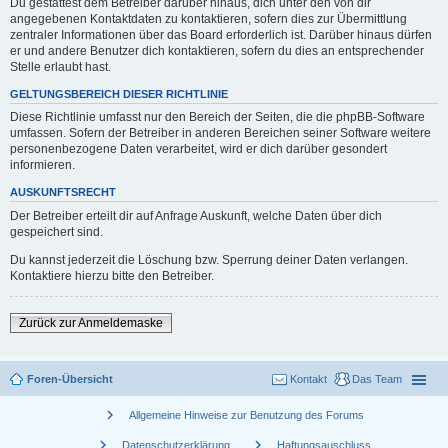
Du gestattest dem Betreiber darüber hinaus, dich unter den von dir
angegebenen Kontaktdaten zu kontaktieren, sofern dies zur Übermittlung
zentraler Informationen über das Board erforderlich ist. Darüber hinaus dürfen
er und andere Benutzer dich kontaktieren, sofern du dies an entsprechender
Stelle erlaubt hast.
GELTUNGSBEREICH DIESER RICHTLINIE
Diese Richtlinie umfasst nur den Bereich der Seiten, die die phpBB-Software
umfassen. Sofern der Betreiber in anderen Bereichen seiner Software weitere
personenbezogene Daten verarbeitet, wird er dich darüber gesondert
informieren.
AUSKUNFTSRECHT
Der Betreiber erteilt dir auf Anfrage Auskunft, welche Daten über dich
gespeichert sind.
Du kannst jederzeit die Löschung bzw. Sperrung deiner Daten verlangen.
Kontaktiere hierzu bitte den Betreiber.
Zurück zur Anmeldemaske
Foren-Übersicht
Kontakt
Das Team
chevron_right
Allgemeine Hinweise zur Benutzung des Forums
chevron_right
chevron_right
Datenschutzerklärung
Haftungsauschluss