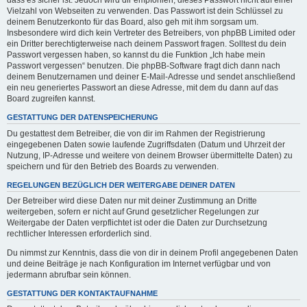
dass es sicher ist. Jedoch wird dir empfohlen, dieses Passwort nicht auf einer
Vielzahl von Webseiten zu verwenden. Das Passwort ist dein Schlüssel zu
deinem Benutzerkonto für das Board, also geh mit ihm sorgsam um.
Insbesondere wird dich kein Vertreter des Betreibers, von phpBB Limited oder
ein Dritter berechtigterweise nach deinem Passwort fragen. Solltest du dein
Passwort vergessen haben, so kannst du die Funktion „Ich habe mein
Passwort vergessen“ benutzen. Die phpBB-Software fragt dich dann nach
deinem Benutzernamen und deiner E-Mail-Adresse und sendet anschließend
ein neu generiertes Passwort an diese Adresse, mit dem du dann auf das
Board zugreifen kannst.
GESTATTUNG DER DATENSPEICHERUNG
Du gestattest dem Betreiber, die von dir im Rahmen der Registrierung
eingegebenen Daten sowie laufende Zugriffsdaten (Datum und Uhrzeit der
Nutzung, IP-Adresse und weitere von deinem Browser übermittelte Daten) zu
speichern und für den Betrieb des Boards zu verwenden.
REGELUNGEN BEZÜGLICH DER WEITERGABE DEINER DATEN
Der Betreiber wird diese Daten nur mit deiner Zustimmung an Dritte
weitergeben, sofern er nicht auf Grund gesetzlicher Regelungen zur
Weitergabe der Daten verpflichtet ist oder die Daten zur Durchsetzung
rechtlicher Interessen erforderlich sind.
Du nimmst zur Kenntnis, dass die von dir in deinem Profil angegebenen Daten
und deine Beiträge je nach Konfiguration im Internet verfügbar und von
jedermann abrufbar sein können.
GESTATTUNG DER KONTAKTAUFNAHME