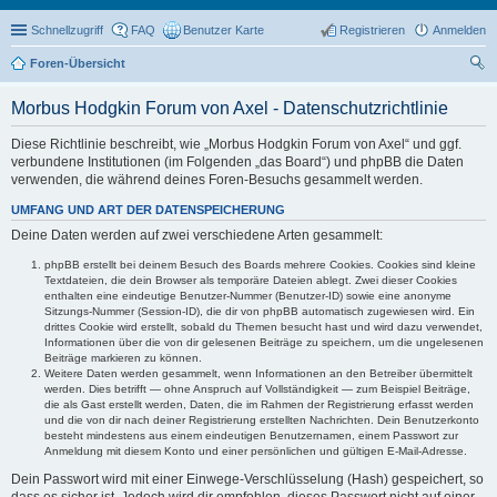
Schnellzugriff
FAQ
Benutzer Karte
Registrieren
Anmelden
Foren-Übersicht
uc
Morbus Hodgkin Forum von Axel - Datenschutzrichtlinie
he
Diese Richtlinie beschreibt, wie „Morbus Hodgkin Forum von Axel“ und ggf.
verbundene Institutionen (im Folgenden „das Board“) und phpBB die Daten
verwenden, die während deines Foren-Besuchs gesammelt werden.
UMFANG UND ART DER DATENSPEICHERUNG
Deine Daten werden auf zwei verschiedene Arten gesammelt:
phpBB erstellt bei deinem Besuch des Boards mehrere Cookies. Cookies sind kleine
Textdateien, die dein Browser als temporäre Dateien ablegt. Zwei dieser Cookies
enthalten eine eindeutige Benutzer-Nummer (Benutzer-ID) sowie eine anonyme
Sitzungs-Nummer (Session-ID), die dir von phpBB automatisch zugewiesen wird. Ein
drittes Cookie wird erstellt, sobald du Themen besucht hast und wird dazu verwendet,
Informationen über die von dir gelesenen Beiträge zu speichern, um die ungelesenen
Beiträge markieren zu können.
Weitere Daten werden gesammelt, wenn Informationen an den Betreiber übermittelt
werden. Dies betrifft — ohne Anspruch auf Vollständigkeit — zum Beispiel Beiträge,
die als Gast erstellt werden, Daten, die im Rahmen der Registrierung erfasst werden
und die von dir nach deiner Registrierung erstellten Nachrichten. Dein Benutzerkonto
besteht mindestens aus einem eindeutigen Benutzernamen, einem Passwort zur
Anmeldung mit diesem Konto und einer persönlichen und gültigen E-Mail-Adresse.
Dein Passwort wird mit einer Einwege-Verschlüsselung (Hash) gespeichert, so