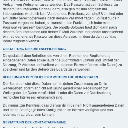
dass es sicher ist. Jedoch wird dir empfohlen, dieses Passwort nicht auf einer
Vielzahl von Webseiten zu verwenden. Das Passwort ist dein Schlüssel zu
deinem Benutzerkonto für das Board, also geh mit ihm sorgsam um.
Insbesondere wird dich kein Vertreter des Betreibers, von phpBB Limited oder
ein Dritter berechtigterweise nach deinem Passwort fragen. Solltest du dein
Passwort vergessen haben, so kannst du die Funktion „Ich habe mein
Passwort vergessen“ benutzen. Die phpBB-Software fragt dich dann nach
deinem Benutzernamen und deiner E-Mail-Adresse und sendet anschließend
ein neu generiertes Passwort an diese Adresse, mit dem du dann auf das
Board zugreifen kannst.
GESTATTUNG DER DATENSPEICHERUNG
Du gestattest dem Betreiber, die von dir im Rahmen der Registrierung
eingegebenen Daten sowie laufende Zugriffsdaten (Datum und Uhrzeit der
Nutzung, IP-Adresse und weitere von deinem Browser übermittelte Daten) zu
speichern und für den Betrieb des Boards zu verwenden.
REGELUNGEN BEZÜGLICH DER WEITERGABE DEINER DATEN
Der Betreiber wird diese Daten nur mit deiner Zustimmung an Dritte
weitergeben, sofern er nicht auf Grund gesetzlicher Regelungen zur
Weitergabe der Daten verpflichtet ist oder die Daten zur Durchsetzung
rechtlicher Interessen erforderlich sind.
Du nimmst zur Kenntnis, dass die von dir in deinem Profil angegebenen Daten
und deine Beiträge je nach Konfiguration im Internet verfügbar und von
jedermann abrufbar sein können.
GESTATTUNG DER KONTAKTAUFNAHME