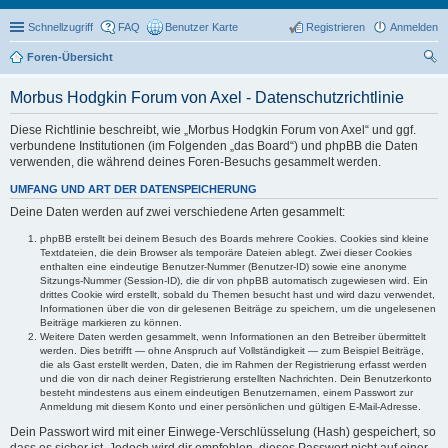
Schnellzugriff
FAQ
Benutzer Karte
Registrieren
Anmelden
Foren-Übersicht
uc
Morbus Hodgkin Forum von Axel - Datenschutzrichtlinie
he
Diese Richtlinie beschreibt, wie „Morbus Hodgkin Forum von Axel“ und ggf.
verbundene Institutionen (im Folgenden „das Board“) und phpBB die Daten
verwenden, die während deines Foren-Besuchs gesammelt werden.
UMFANG UND ART DER DATENSPEICHERUNG
Deine Daten werden auf zwei verschiedene Arten gesammelt:
phpBB erstellt bei deinem Besuch des Boards mehrere Cookies. Cookies sind kleine
Textdateien, die dein Browser als temporäre Dateien ablegt. Zwei dieser Cookies
enthalten eine eindeutige Benutzer-Nummer (Benutzer-ID) sowie eine anonyme
Sitzungs-Nummer (Session-ID), die dir von phpBB automatisch zugewiesen wird. Ein
drittes Cookie wird erstellt, sobald du Themen besucht hast und wird dazu verwendet,
Informationen über die von dir gelesenen Beiträge zu speichern, um die ungelesenen
Beiträge markieren zu können.
Weitere Daten werden gesammelt, wenn Informationen an den Betreiber übermittelt
werden. Dies betrifft — ohne Anspruch auf Vollständigkeit — zum Beispiel Beiträge,
die als Gast erstellt werden, Daten, die im Rahmen der Registrierung erfasst werden
und die von dir nach deiner Registrierung erstellten Nachrichten. Dein Benutzerkonto
besteht mindestens aus einem eindeutigen Benutzernamen, einem Passwort zur
Anmeldung mit diesem Konto und einer persönlichen und gültigen E-Mail-Adresse.
Dein Passwort wird mit einer Einwege-Verschlüsselung (Hash) gespeichert, so