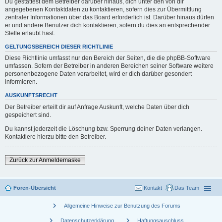
Du gestattest dem Betreiber darüber hinaus, dich unter den von dir
angegebenen Kontaktdaten zu kontaktieren, sofern dies zur Übermittlung
zentraler Informationen über das Board erforderlich ist. Darüber hinaus dürfen
er und andere Benutzer dich kontaktieren, sofern du dies an entsprechender
Stelle erlaubt hast.
GELTUNGSBEREICH DIESER RICHTLINIE
Diese Richtlinie umfasst nur den Bereich der Seiten, die die phpBB-Software
umfassen. Sofern der Betreiber in anderen Bereichen seiner Software weitere
personenbezogene Daten verarbeitet, wird er dich darüber gesondert
informieren.
AUSKUNFTSRECHT
Der Betreiber erteilt dir auf Anfrage Auskunft, welche Daten über dich
gespeichert sind.
Du kannst jederzeit die Löschung bzw. Sperrung deiner Daten verlangen.
Kontaktiere hierzu bitte den Betreiber.
Zurück zur Anmeldemaske
Foren-Übersicht
Kontakt
Das Team
chevron_right
Allgemeine Hinweise zur Benutzung des Forums
chevron_right
chevron_right
Datenschutzerklärung
Haftungsauschluss