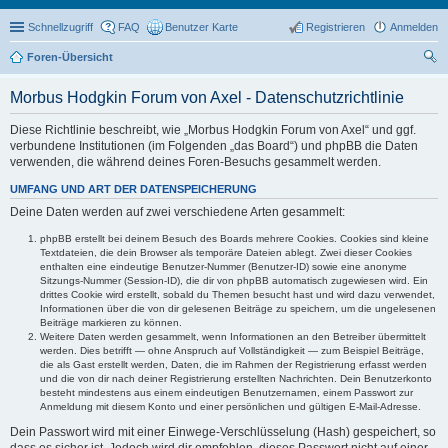
Schnellzugriff
FAQ
Benutzer Karte
Registrieren
Anmelden
Foren-Übersicht
uc
Morbus Hodgkin Forum von Axel - Datenschutzrichtlinie
he
Diese Richtlinie beschreibt, wie „Morbus Hodgkin Forum von Axel“ und ggf.
verbundene Institutionen (im Folgenden „das Board“) und phpBB die Daten
verwenden, die während deines Foren-Besuchs gesammelt werden.
UMFANG UND ART DER DATENSPEICHERUNG
Deine Daten werden auf zwei verschiedene Arten gesammelt:
phpBB erstellt bei deinem Besuch des Boards mehrere Cookies. Cookies sind kleine
Textdateien, die dein Browser als temporäre Dateien ablegt. Zwei dieser Cookies
enthalten eine eindeutige Benutzer-Nummer (Benutzer-ID) sowie eine anonyme
Sitzungs-Nummer (Session-ID), die dir von phpBB automatisch zugewiesen wird. Ein
drittes Cookie wird erstellt, sobald du Themen besucht hast und wird dazu verwendet,
Informationen über die von dir gelesenen Beiträge zu speichern, um die ungelesenen
Beiträge markieren zu können.
Weitere Daten werden gesammelt, wenn Informationen an den Betreiber übermittelt
werden. Dies betrifft — ohne Anspruch auf Vollständigkeit — zum Beispiel Beiträge,
die als Gast erstellt werden, Daten, die im Rahmen der Registrierung erfasst werden
und die von dir nach deiner Registrierung erstellten Nachrichten. Dein Benutzerkonto
besteht mindestens aus einem eindeutigen Benutzernamen, einem Passwort zur
Anmeldung mit diesem Konto und einer persönlichen und gültigen E-Mail-Adresse.
Dein Passwort wird mit einer Einwege-Verschlüsselung (Hash) gespeichert, so