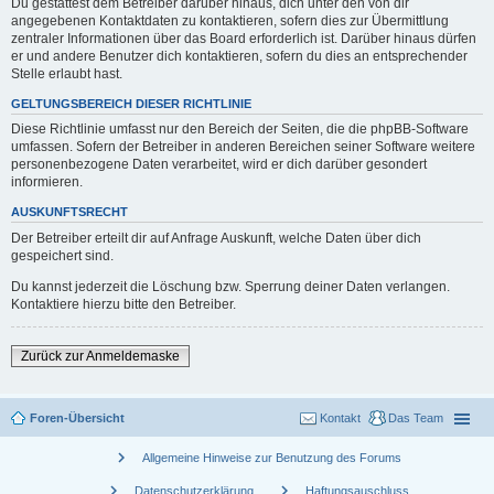
Du gestattest dem Betreiber darüber hinaus, dich unter den von dir
angegebenen Kontaktdaten zu kontaktieren, sofern dies zur Übermittlung
zentraler Informationen über das Board erforderlich ist. Darüber hinaus dürfen
er und andere Benutzer dich kontaktieren, sofern du dies an entsprechender
Stelle erlaubt hast.
GELTUNGSBEREICH DIESER RICHTLINIE
Diese Richtlinie umfasst nur den Bereich der Seiten, die die phpBB-Software
umfassen. Sofern der Betreiber in anderen Bereichen seiner Software weitere
personenbezogene Daten verarbeitet, wird er dich darüber gesondert
informieren.
AUSKUNFTSRECHT
Der Betreiber erteilt dir auf Anfrage Auskunft, welche Daten über dich
gespeichert sind.
Du kannst jederzeit die Löschung bzw. Sperrung deiner Daten verlangen.
Kontaktiere hierzu bitte den Betreiber.
Zurück zur Anmeldemaske
Foren-Übersicht
Kontakt
Das Team
chevron_right
Allgemeine Hinweise zur Benutzung des Forums
chevron_right
chevron_right
Datenschutzerklärung
Haftungsauschluss