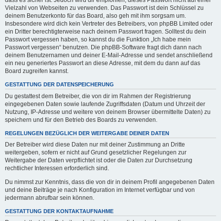
dass es sicher ist. Jedoch wird dir empfohlen, dieses Passwort nicht auf einer
Vielzahl von Webseiten zu verwenden. Das Passwort ist dein Schlüssel zu
deinem Benutzerkonto für das Board, also geh mit ihm sorgsam um.
Insbesondere wird dich kein Vertreter des Betreibers, von phpBB Limited oder
ein Dritter berechtigterweise nach deinem Passwort fragen. Solltest du dein
Passwort vergessen haben, so kannst du die Funktion „Ich habe mein
Passwort vergessen“ benutzen. Die phpBB-Software fragt dich dann nach
deinem Benutzernamen und deiner E-Mail-Adresse und sendet anschließend
ein neu generiertes Passwort an diese Adresse, mit dem du dann auf das
Board zugreifen kannst.
GESTATTUNG DER DATENSPEICHERUNG
Du gestattest dem Betreiber, die von dir im Rahmen der Registrierung
eingegebenen Daten sowie laufende Zugriffsdaten (Datum und Uhrzeit der
Nutzung, IP-Adresse und weitere von deinem Browser übermittelte Daten) zu
speichern und für den Betrieb des Boards zu verwenden.
REGELUNGEN BEZÜGLICH DER WEITERGABE DEINER DATEN
Der Betreiber wird diese Daten nur mit deiner Zustimmung an Dritte
weitergeben, sofern er nicht auf Grund gesetzlicher Regelungen zur
Weitergabe der Daten verpflichtet ist oder die Daten zur Durchsetzung
rechtlicher Interessen erforderlich sind.
Du nimmst zur Kenntnis, dass die von dir in deinem Profil angegebenen Daten
und deine Beiträge je nach Konfiguration im Internet verfügbar und von
jedermann abrufbar sein können.
GESTATTUNG DER KONTAKTAUFNAHME