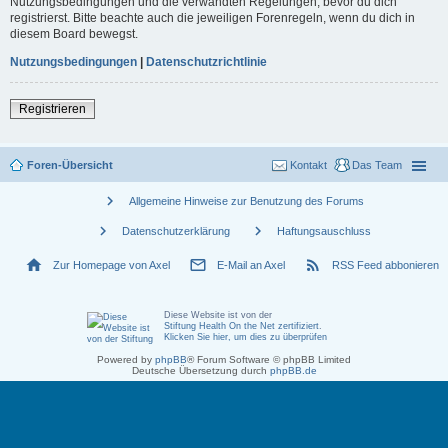
Nutzungsbedingungen und die verwandten Regelungen, bevor du dich
registrierst. Bitte beachte auch die jeweiligen Forenregeln, wenn du dich in
diesem Board bewegst.
Nutzungsbedingungen
|
Datenschutzrichtlinie
Registrieren
Foren-Übersicht
Kontakt
Das Team
chevron_right
Allgemeine Hinweise zur Benutzung des Forums
chevron_right
chevron_right
Datenschutzerklärung
Haftungsauschluss
home
mail_outline
rss_feed
Zur Homepage von Axel
E-Mail an Axel
RSS Feed abbonieren
Diese Website ist von der
Stiftung Health On the Net zertifiziert
.
Klicken Sie hier, um dies zu überprüfen
Powered by
phpBB
® Forum Software © phpBB Limited
Deutsche Übersetzung durch
phpBB.de