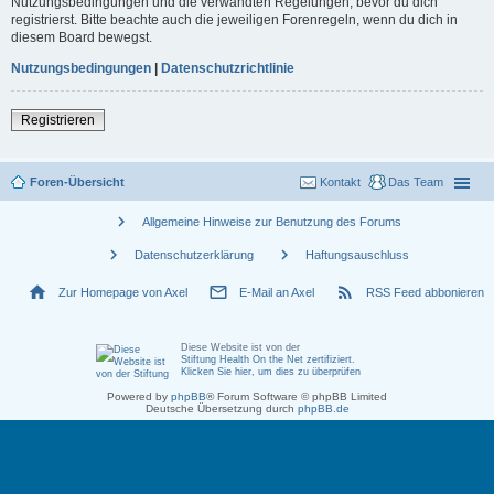
Nutzungsbedingungen und die verwandten Regelungen, bevor du dich
registrierst. Bitte beachte auch die jeweiligen Forenregeln, wenn du dich in
diesem Board bewegst.
Nutzungsbedingungen
|
Datenschutzrichtlinie
Registrieren
Foren-Übersicht
Kontakt
Das Team
chevron_right
Allgemeine Hinweise zur Benutzung des Forums
chevron_right
chevron_right
Datenschutzerklärung
Haftungsauschluss
home
mail_outline
rss_feed
Zur Homepage von Axel
E-Mail an Axel
RSS Feed abbonieren
Diese Website ist von der
Stiftung Health On the Net zertifiziert
.
Klicken Sie hier, um dies zu überprüfen
Powered by
phpBB
® Forum Software © phpBB Limited
Deutsche Übersetzung durch
phpBB.de