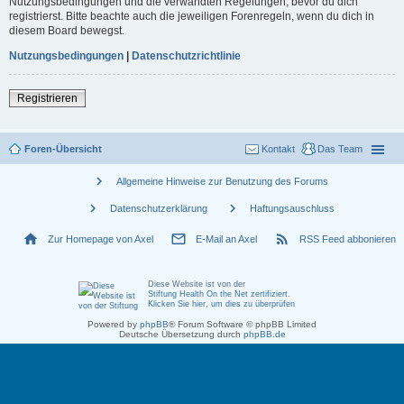
Nutzungsbedingungen und die verwandten Regelungen, bevor du dich
registrierst. Bitte beachte auch die jeweiligen Forenregeln, wenn du dich in
diesem Board bewegst.
Nutzungsbedingungen
|
Datenschutzrichtlinie
Registrieren
Foren-Übersicht
Kontakt
Das Team
chevron_right
Allgemeine Hinweise zur Benutzung des Forums
chevron_right
chevron_right
Datenschutzerklärung
Haftungsauschluss
home
mail_outline
rss_feed
Zur Homepage von Axel
E-Mail an Axel
RSS Feed abbonieren
Diese Website ist von der
Stiftung Health On the Net zertifiziert
.
Klicken Sie hier, um dies zu überprüfen
Powered by
phpBB
® Forum Software © phpBB Limited
Deutsche Übersetzung durch
phpBB.de