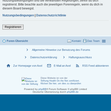
Nutzungsbedingungen und die verwandten Regelungen, bevor du dich
registrierst. Bitte beachte auch die jeweiligen Forenregeln, wenn du dich in
diesem Board bewegst.
Nutzungsbedingungen
|
Datenschutzrichtlinie
Registrieren
Foren-Übersicht
Kontakt
Das Team
chevron_right
Allgemeine Hinweise zur Benutzung des Forums
chevron_right
chevron_right
Datenschutzerklärung
Haftungsauschluss
home
mail_outline
rss_feed
Zur Homepage von Axel
E-Mail an Axel
RSS Feed abbonieren
Diese Website ist von der
Stiftung Health On the Net zertifiziert
.
Klicken Sie hier, um dies zu überprüfen
Powered by
phpBB
® Forum Software © phpBB Limited
Deutsche Übersetzung durch
phpBB.de