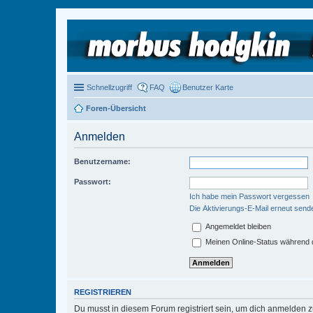
Schnellzugriff
FAQ
Benutzer Karte
Foren-Übersicht
Anmelden
Benutzername:
Passwort:
Ich habe mein Passwort vergessen
Die Aktivierungs-E-Mail erneut send
Angemeldet bleiben
Meinen Online-Status während d
REGISTRIEREN
Du musst in diesem Forum registriert sein, um dich anmelden zu