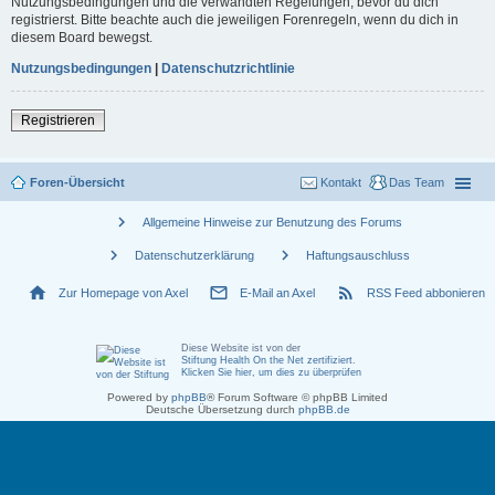
Nutzungsbedingungen und die verwandten Regelungen, bevor du dich
registrierst. Bitte beachte auch die jeweiligen Forenregeln, wenn du dich in
diesem Board bewegst.
Nutzungsbedingungen
|
Datenschutzrichtlinie
Registrieren
Foren-Übersicht
Kontakt
Das Team
chevron_right
Allgemeine Hinweise zur Benutzung des Forums
chevron_right
chevron_right
Datenschutzerklärung
Haftungsauschluss
home
mail_outline
rss_feed
Zur Homepage von Axel
E-Mail an Axel
RSS Feed abbonieren
Diese Website ist von der
Stiftung Health On the Net zertifiziert
.
Klicken Sie hier, um dies zu überprüfen
Powered by
phpBB
® Forum Software © phpBB Limited
Deutsche Übersetzung durch
phpBB.de