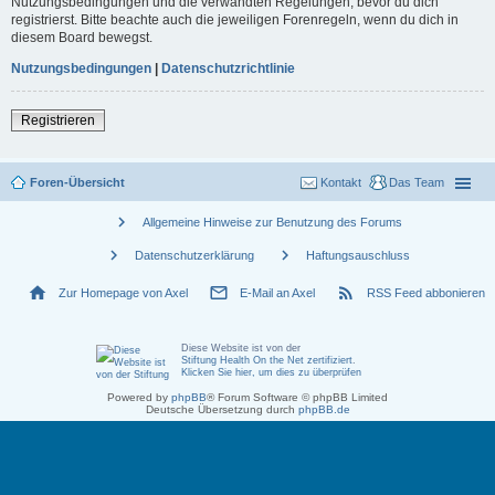
Nutzungsbedingungen und die verwandten Regelungen, bevor du dich
registrierst. Bitte beachte auch die jeweiligen Forenregeln, wenn du dich in
diesem Board bewegst.
Nutzungsbedingungen
|
Datenschutzrichtlinie
Registrieren
Foren-Übersicht
Kontakt
Das Team
chevron_right
Allgemeine Hinweise zur Benutzung des Forums
chevron_right
chevron_right
Datenschutzerklärung
Haftungsauschluss
home
mail_outline
rss_feed
Zur Homepage von Axel
E-Mail an Axel
RSS Feed abbonieren
Diese Website ist von der
Stiftung Health On the Net zertifiziert
.
Klicken Sie hier, um dies zu überprüfen
Powered by
phpBB
® Forum Software © phpBB Limited
Deutsche Übersetzung durch
phpBB.de