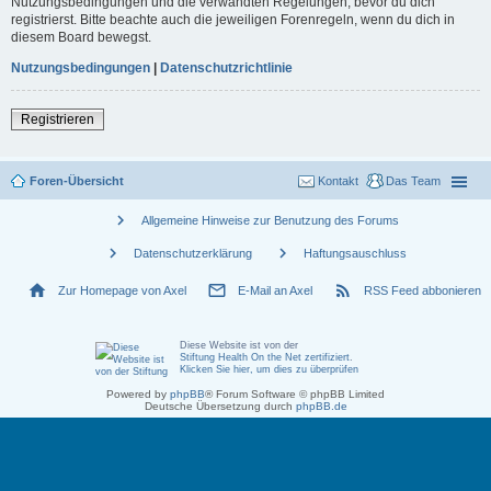
Nutzungsbedingungen und die verwandten Regelungen, bevor du dich
registrierst. Bitte beachte auch die jeweiligen Forenregeln, wenn du dich in
diesem Board bewegst.
Nutzungsbedingungen
|
Datenschutzrichtlinie
Registrieren
Foren-Übersicht
Kontakt
Das Team
chevron_right
Allgemeine Hinweise zur Benutzung des Forums
chevron_right
chevron_right
Datenschutzerklärung
Haftungsauschluss
home
mail_outline
rss_feed
Zur Homepage von Axel
E-Mail an Axel
RSS Feed abbonieren
Diese Website ist von der
Stiftung Health On the Net zertifiziert
.
Klicken Sie hier, um dies zu überprüfen
Powered by
phpBB
® Forum Software © phpBB Limited
Deutsche Übersetzung durch
phpBB.de