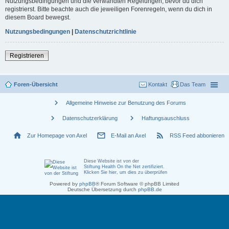
Nutzungsbedingungen und die verwandten Regelungen, bevor du dich
registrierst. Bitte beachte auch die jeweiligen Forenregeln, wenn du dich in
diesem Board bewegst.
Nutzungsbedingungen
|
Datenschutzrichtlinie
Registrieren
Foren-Übersicht
Kontakt
Das Team
chevron_right
Allgemeine Hinweise zur Benutzung des Forums
chevron_right
chevron_right
Datenschutzerklärung
Haftungsauschluss
home
mail_outline
rss_feed
Zur Homepage von Axel
E-Mail an Axel
RSS Feed abbonieren
Diese Website ist von der
Stiftung Health On the Net zertifiziert
.
Klicken Sie hier, um dies zu überprüfen
Powered by
phpBB
® Forum Software © phpBB Limited
Deutsche Übersetzung durch
phpBB.de