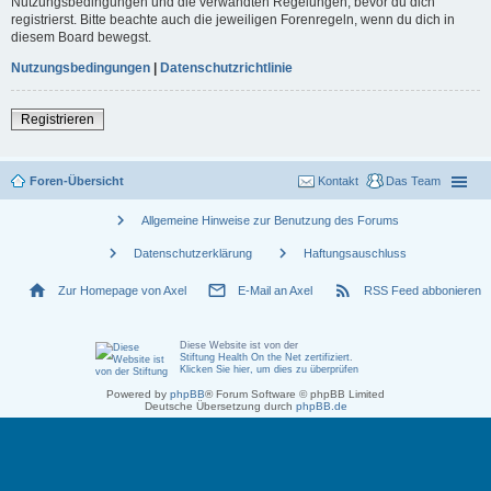
Nutzungsbedingungen und die verwandten Regelungen, bevor du dich
registrierst. Bitte beachte auch die jeweiligen Forenregeln, wenn du dich in
diesem Board bewegst.
Nutzungsbedingungen
|
Datenschutzrichtlinie
Registrieren
Foren-Übersicht
Kontakt
Das Team
chevron_right
Allgemeine Hinweise zur Benutzung des Forums
chevron_right
chevron_right
Datenschutzerklärung
Haftungsauschluss
home
mail_outline
rss_feed
Zur Homepage von Axel
E-Mail an Axel
RSS Feed abbonieren
Diese Website ist von der
Stiftung Health On the Net zertifiziert
.
Klicken Sie hier, um dies zu überprüfen
Powered by
phpBB
® Forum Software © phpBB Limited
Deutsche Übersetzung durch
phpBB.de