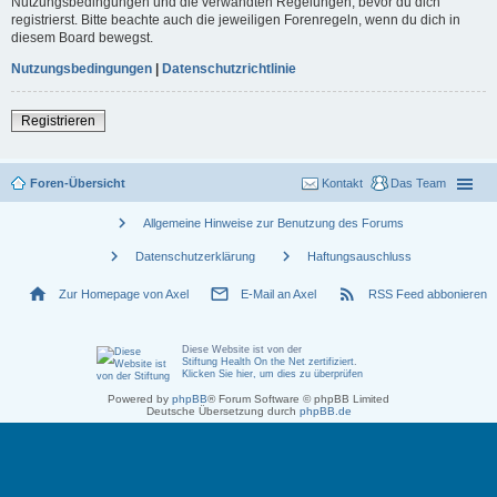
Nutzungsbedingungen und die verwandten Regelungen, bevor du dich
registrierst. Bitte beachte auch die jeweiligen Forenregeln, wenn du dich in
diesem Board bewegst.
Nutzungsbedingungen
|
Datenschutzrichtlinie
Registrieren
Foren-Übersicht
Kontakt
Das Team
chevron_right
Allgemeine Hinweise zur Benutzung des Forums
chevron_right
chevron_right
Datenschutzerklärung
Haftungsauschluss
home
mail_outline
rss_feed
Zur Homepage von Axel
E-Mail an Axel
RSS Feed abbonieren
Diese Website ist von der
Stiftung Health On the Net zertifiziert
.
Klicken Sie hier, um dies zu überprüfen
Powered by
phpBB
® Forum Software © phpBB Limited
Deutsche Übersetzung durch
phpBB.de