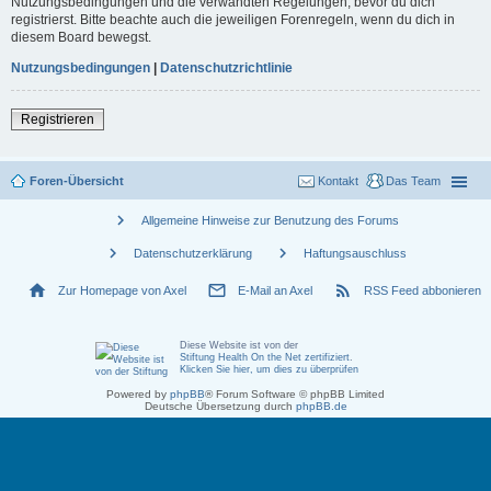
Nutzungsbedingungen und die verwandten Regelungen, bevor du dich
registrierst. Bitte beachte auch die jeweiligen Forenregeln, wenn du dich in
diesem Board bewegst.
Nutzungsbedingungen
|
Datenschutzrichtlinie
Registrieren
Foren-Übersicht
Kontakt
Das Team
chevron_right
Allgemeine Hinweise zur Benutzung des Forums
chevron_right
chevron_right
Datenschutzerklärung
Haftungsauschluss
home
mail_outline
rss_feed
Zur Homepage von Axel
E-Mail an Axel
RSS Feed abbonieren
Diese Website ist von der
Stiftung Health On the Net zertifiziert
.
Klicken Sie hier, um dies zu überprüfen
Powered by
phpBB
® Forum Software © phpBB Limited
Deutsche Übersetzung durch
phpBB.de