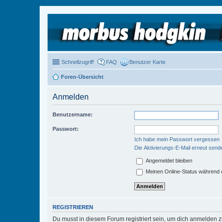
Schnellzugriff
FAQ
Benutzer Karte
Foren-Übersicht
Anmelden
Benutzername:
Passwort:
Ich habe mein Passwort vergessen
Die Aktivierungs-E-Mail erneut send
Angemeldet bleiben
Meinen Online-Status während d
REGISTRIEREN
Du musst in diesem Forum registriert sein, um dich anmelden zu