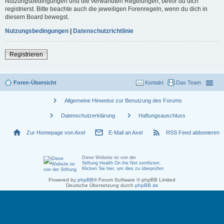
Nutzungsbedingungen und die verwandten Regelungen, bevor du dich
registrierst. Bitte beachte auch die jeweiligen Forenregeln, wenn du dich in
diesem Board bewegst.
Nutzungsbedingungen
|
Datenschutzrichtlinie
Registrieren
Foren-Übersicht
Kontakt
Das Team
chevron_right
Allgemeine Hinweise zur Benutzung des Forums
chevron_right
chevron_right
Datenschutzerklärung
Haftungsauschluss
home
mail_outline
rss_feed
Zur Homepage von Axel
E-Mail an Axel
RSS Feed abbonieren
Diese Website ist von der
Stiftung Health On the Net zertifiziert
.
Klicken Sie hier, um dies zu überprüfen
Powered by
phpBB
® Forum Software © phpBB Limited
Deutsche Übersetzung durch
phpBB.de