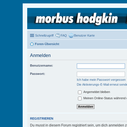
Schnellzugriff
FAQ
Benutzer Karte
Foren-Übersicht
Anmelden
Benutzername:
Passwort:
Ich habe mein Passwort vergessen
Die Aktivierungs-E-Mail erneut send
Angemeldet bleiben
Meinen Online-Status während d
REGISTRIEREN
Du musst in diesem Forum registriert sein, um dich anmelden zu