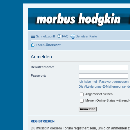
Schnellzugriff
FAQ
Benutzer Karte
Foren-Übersicht
Anmelden
Benutzername:
Passwort:
Ich habe mein Passwort vergessen
Die Aktivierungs-E-Mail erneut send
Angemeldet bleiben
Meinen Online-Status während d
REGISTRIEREN
Du musst in diesem Forum registriert sein, um dich anmelden zu