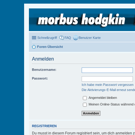
Schnellzugriff
FAQ
Benutzer Karte
Foren-Übersicht
Anmelden
Benutzername:
Passwort:
Ich habe mein Passwort vergessen
Die Aktivierungs-E-Mail erneut send
Angemeldet bleiben
Meinen Online-Status während d
REGISTRIEREN
Du musst in diesem Forum registriert sein, um dich anmelden zu