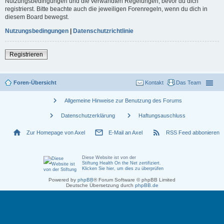
Nutzungsbedingungen und die verwandten Regelungen, bevor du dich
registrierst. Bitte beachte auch die jeweiligen Forenregeln, wenn du dich in
diesem Board bewegst.
Nutzungsbedingungen
|
Datenschutzrichtlinie
Registrieren
Foren-Übersicht
Kontakt
Das Team
chevron_right
Allgemeine Hinweise zur Benutzung des Forums
chevron_right
chevron_right
Datenschutzerklärung
Haftungsauschluss
home
mail_outline
rss_feed
Zur Homepage von Axel
E-Mail an Axel
RSS Feed abbonieren
Diese Website ist von der
Stiftung Health On the Net zertifiziert
.
Klicken Sie hier, um dies zu überprüfen
Powered by
phpBB
® Forum Software © phpBB Limited
Deutsche Übersetzung durch
phpBB.de