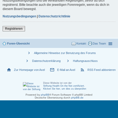
Nutzungsbedingungen und die verwandten Regelungen, bevor du dich
registrierst. Bitte beachte auch die jeweiligen Forenregeln, wenn du dich in
diesem Board bewegst.
Nutzungsbedingungen
|
Datenschutzrichtlinie
Registrieren
Foren-Übersicht
Kontakt
Das Team
chevron_right
Allgemeine Hinweise zur Benutzung des Forums
chevron_right
chevron_right
Datenschutzerklärung
Haftungsauschluss
home
mail_outline
rss_feed
Zur Homepage von Axel
E-Mail an Axel
RSS Feed abbonieren
Diese Website ist von der
Stiftung Health On the Net zertifiziert
.
Klicken Sie hier, um dies zu überprüfen
Powered by
phpBB
® Forum Software © phpBB Limited
Deutsche Übersetzung durch
phpBB.de