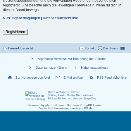
Nutzungsbedingungen und die verwandten Regelungen, bevor du dich
registrierst. Bitte beachte auch die jeweiligen Forenregeln, wenn du dich in
diesem Board bewegst.
Nutzungsbedingungen
|
Datenschutzrichtlinie
Registrieren
Foren-Übersicht
Kontakt
Das Team
chevron_right
Allgemeine Hinweise zur Benutzung des Forums
chevron_right
chevron_right
Datenschutzerklärung
Haftungsauschluss
home
mail_outline
rss_feed
Zur Homepage von Axel
E-Mail an Axel
RSS Feed abbonieren
Diese Website ist von der
Stiftung Health On the Net zertifiziert
.
Klicken Sie hier, um dies zu überprüfen
Powered by
phpBB
® Forum Software © phpBB Limited
Deutsche Übersetzung durch
phpBB.de