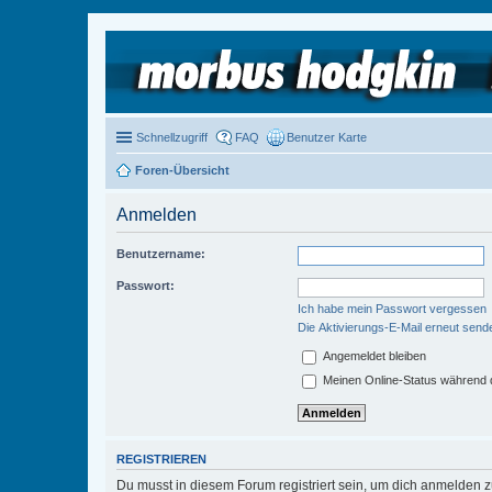
Schnellzugriff
FAQ
Benutzer Karte
Foren-Übersicht
Anmelden
Benutzername:
Passwort:
Ich habe mein Passwort vergessen
Die Aktivierungs-E-Mail erneut send
Angemeldet bleiben
Meinen Online-Status während d
REGISTRIEREN
Du musst in diesem Forum registriert sein, um dich anmelden zu