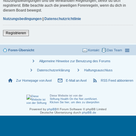
Nutzungsbedingungen und die verwandten Regelungen, bevor du dich
registrierst. Bitte beachte auch die jeweiligen Forenregeln, wenn du dich in
diesem Board bewegst.
Nutzungsbedingungen
|
Datenschutzrichtlinie
Registrieren
Foren-Übersicht
Kontakt
Das Team
chevron_right
Allgemeine Hinweise zur Benutzung des Forums
chevron_right
chevron_right
Datenschutzerklärung
Haftungsauschluss
home
mail_outline
rss_feed
Zur Homepage von Axel
E-Mail an Axel
RSS Feed abbonieren
Diese Website ist von der
Stiftung Health On the Net zertifiziert
.
Klicken Sie hier, um dies zu überprüfen
Powered by
phpBB
® Forum Software © phpBB Limited
Deutsche Übersetzung durch
phpBB.de