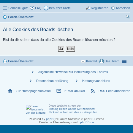
Schnellzugriff
FAQ
Benutzer Karte
Registrieren
Anmelden
Foren-Übersicht
uc
Alle Cookies des Boards löschen
he
Bist du dir sicher, dass du alle Cookies des Boards löschen möchtest?
Foren-Übersicht
Kontakt
Das Team
chevron_right
Allgemeine Hinweise zur Benutzung des Forums
chevron_right
chevron_right
Datenschutzerklärung
Haftungsauschluss
home
mail_outline
rss_feed
Zur Homepage von Axel
E-Mail an Axel
RSS Feed abbonieren
Diese Website ist von der
Stiftung Health On the Net zertifiziert
.
Klicken Sie hier, um dies zu überprüfen
Powered by
phpBB
® Forum Software © phpBB Limited
Deutsche Übersetzung durch
phpBB.de