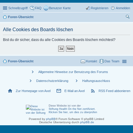
Schnellzugriff
FAQ
Benutzer Karte
Registrieren
Anmelden
Foren-Übersicht
uc
Alle Cookies des Boards löschen
he
Bist du dir sicher, dass du alle Cookies des Boards löschen möchtest?
Foren-Übersicht
Kontakt
Das Team
chevron_right
Allgemeine Hinweise zur Benutzung des Forums
chevron_right
chevron_right
Datenschutzerklärung
Haftungsauschluss
home
mail_outline
rss_feed
Zur Homepage von Axel
E-Mail an Axel
RSS Feed abbonieren
Diese Website ist von der
Stiftung Health On the Net zertifiziert
.
Klicken Sie hier, um dies zu überprüfen
Powered by
phpBB
® Forum Software © phpBB Limited
Deutsche Übersetzung durch
phpBB.de