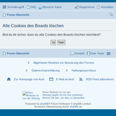
Schnellzugriff
FAQ
Benutzer Karte
Registrieren
Anmelden
Foren-Übersicht
uc
Alle Cookies des Boards löschen
he
Bist du dir sicher, dass du alle Cookies des Boards löschen möchtest?
Foren-Übersicht
Kontakt
Das Team
chevron_right
Allgemeine Hinweise zur Benutzung des Forums
chevron_right
chevron_right
Datenschutzerklärung
Haftungsauschluss
home
mail_outline
rss_feed
Zur Homepage von Axel
E-Mail an Axel
RSS Feed abbonieren
Diese Website ist von der
Stiftung Health On the Net zertifiziert
.
Klicken Sie hier, um dies zu überprüfen
Powered by
phpBB
® Forum Software © phpBB Limited
Deutsche Übersetzung durch
phpBB.de