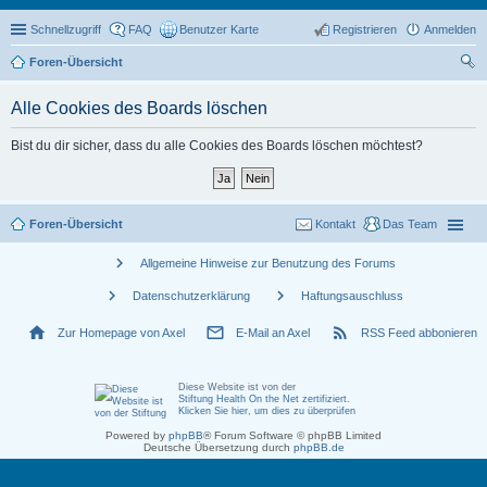
Schnellzugriff
FAQ
Benutzer Karte
Registrieren
Anmelden
Foren-Übersicht
uc
Alle Cookies des Boards löschen
he
Bist du dir sicher, dass du alle Cookies des Boards löschen möchtest?
Foren-Übersicht
Kontakt
Das Team
chevron_right
Allgemeine Hinweise zur Benutzung des Forums
chevron_right
chevron_right
Datenschutzerklärung
Haftungsauschluss
home
mail_outline
rss_feed
Zur Homepage von Axel
E-Mail an Axel
RSS Feed abbonieren
Diese Website ist von der
Stiftung Health On the Net zertifiziert
.
Klicken Sie hier, um dies zu überprüfen
Powered by
phpBB
® Forum Software © phpBB Limited
Deutsche Übersetzung durch
phpBB.de