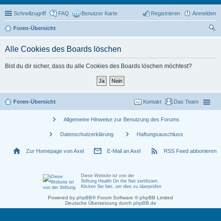
Schnellzugriff
FAQ
Benutzer Karte
Registrieren
Anmelden
Foren-Übersicht
uc
Alle Cookies des Boards löschen
he
Bist du dir sicher, dass du alle Cookies des Boards löschen möchtest?
Foren-Übersicht
Kontakt
Das Team
chevron_right
Allgemeine Hinweise zur Benutzung des Forums
chevron_right
chevron_right
Datenschutzerklärung
Haftungsauschluss
home
mail_outline
rss_feed
Zur Homepage von Axel
E-Mail an Axel
RSS Feed abbonieren
Diese Website ist von der
Stiftung Health On the Net zertifiziert
.
Klicken Sie hier, um dies zu überprüfen
Powered by
phpBB
® Forum Software © phpBB Limited
Deutsche Übersetzung durch
phpBB.de