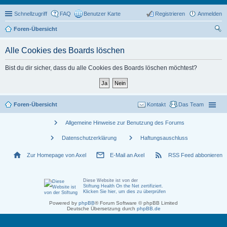
Schnellzugriff
FAQ
Benutzer Karte
Registrieren
Anmelden
Foren-Übersicht
uc
Alle Cookies des Boards löschen
he
Bist du dir sicher, dass du alle Cookies des Boards löschen möchtest?
Foren-Übersicht
Kontakt
Das Team
chevron_right
Allgemeine Hinweise zur Benutzung des Forums
chevron_right
chevron_right
Datenschutzerklärung
Haftungsauschluss
home
mail_outline
rss_feed
Zur Homepage von Axel
E-Mail an Axel
RSS Feed abbonieren
Diese Website ist von der
Stiftung Health On the Net zertifiziert
.
Klicken Sie hier, um dies zu überprüfen
Powered by
phpBB
® Forum Software © phpBB Limited
Deutsche Übersetzung durch
phpBB.de