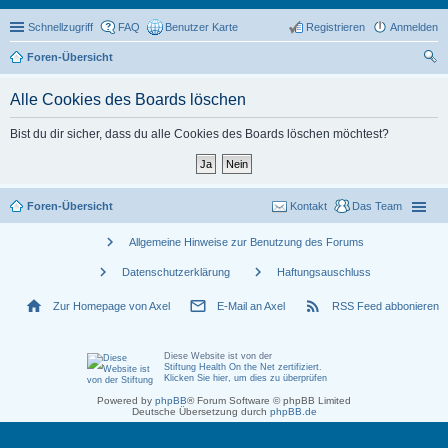
Schnellzugriff
FAQ
Benutzer Karte
Registrieren
Anmelden
Foren-Übersicht
uc
Alle Cookies des Boards löschen
he
Bist du dir sicher, dass du alle Cookies des Boards löschen möchtest?
Foren-Übersicht
Kontakt
Das Team
chevron_right
Allgemeine Hinweise zur Benutzung des Forums
chevron_right
chevron_right
Datenschutzerklärung
Haftungsauschluss
home
mail_outline
rss_feed
Zur Homepage von Axel
E-Mail an Axel
RSS Feed abbonieren
Diese Website ist von der
Stiftung Health On the Net zertifiziert
.
Klicken Sie hier, um dies zu überprüfen
Powered by
phpBB
® Forum Software © phpBB Limited
Deutsche Übersetzung durch
phpBB.de