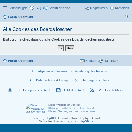
Schnellzugriff
FAQ
Benutzer Karte
Registrieren
Anmelden
Foren-Übersicht
uc
Alle Cookies des Boards löschen
he
Bist du dir sicher, dass du alle Cookies des Boards löschen möchtest?
Foren-Übersicht
Kontakt
Das Team
chevron_right
Allgemeine Hinweise zur Benutzung des Forums
chevron_right
chevron_right
Datenschutzerklärung
Haftungsauschluss
home
mail_outline
rss_feed
Zur Homepage von Axel
E-Mail an Axel
RSS Feed abbonieren
Diese Website ist von der
Stiftung Health On the Net zertifiziert
.
Klicken Sie hier, um dies zu überprüfen
Powered by
phpBB
® Forum Software © phpBB Limited
Deutsche Übersetzung durch
phpBB.de