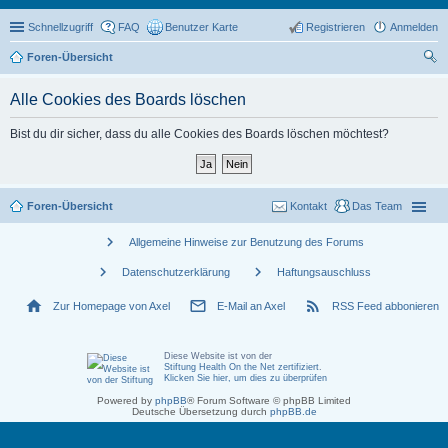
Schnellzugriff
FAQ
Benutzer Karte
Registrieren
Anmelden
Foren-Übersicht
uc
Alle Cookies des Boards löschen
he
Bist du dir sicher, dass du alle Cookies des Boards löschen möchtest?
Foren-Übersicht
Kontakt
Das Team
chevron_right
Allgemeine Hinweise zur Benutzung des Forums
chevron_right
chevron_right
Datenschutzerklärung
Haftungsauschluss
home
mail_outline
rss_feed
Zur Homepage von Axel
E-Mail an Axel
RSS Feed abbonieren
Diese Website ist von der
Stiftung Health On the Net zertifiziert
.
Klicken Sie hier, um dies zu überprüfen
Powered by
phpBB
® Forum Software © phpBB Limited
Deutsche Übersetzung durch
phpBB.de