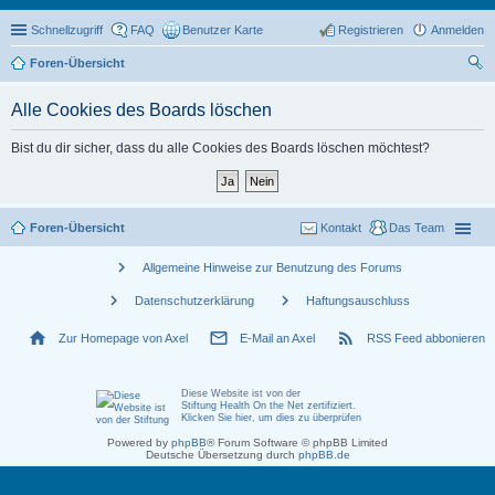
Schnellzugriff
FAQ
Benutzer Karte
Registrieren
Anmelden
Foren-Übersicht
uc
Alle Cookies des Boards löschen
he
Bist du dir sicher, dass du alle Cookies des Boards löschen möchtest?
Foren-Übersicht
Kontakt
Das Team
chevron_right
Allgemeine Hinweise zur Benutzung des Forums
chevron_right
chevron_right
Datenschutzerklärung
Haftungsauschluss
home
mail_outline
rss_feed
Zur Homepage von Axel
E-Mail an Axel
RSS Feed abbonieren
Diese Website ist von der
Stiftung Health On the Net zertifiziert
.
Klicken Sie hier, um dies zu überprüfen
Powered by
phpBB
® Forum Software © phpBB Limited
Deutsche Übersetzung durch
phpBB.de