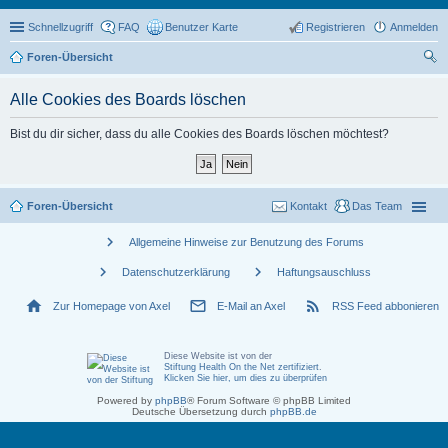
Schnellzugriff
FAQ
Benutzer Karte
Registrieren
Anmelden
Foren-Übersicht
uc
Alle Cookies des Boards löschen
he
Bist du dir sicher, dass du alle Cookies des Boards löschen möchtest?
Foren-Übersicht
Kontakt
Das Team
chevron_right
Allgemeine Hinweise zur Benutzung des Forums
chevron_right
chevron_right
Datenschutzerklärung
Haftungsauschluss
home
mail_outline
rss_feed
Zur Homepage von Axel
E-Mail an Axel
RSS Feed abbonieren
Diese Website ist von der
Stiftung Health On the Net zertifiziert
.
Klicken Sie hier, um dies zu überprüfen
Powered by
phpBB
® Forum Software © phpBB Limited
Deutsche Übersetzung durch
phpBB.de