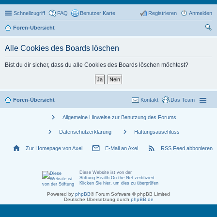
Schnellzugriff
FAQ
Benutzer Karte
Registrieren
Anmelden
Foren-Übersicht
uc
Alle Cookies des Boards löschen
he
Bist du dir sicher, dass du alle Cookies des Boards löschen möchtest?
Foren-Übersicht
Kontakt
Das Team
chevron_right
Allgemeine Hinweise zur Benutzung des Forums
chevron_right
chevron_right
Datenschutzerklärung
Haftungsauschluss
home
mail_outline
rss_feed
Zur Homepage von Axel
E-Mail an Axel
RSS Feed abbonieren
Diese Website ist von der
Stiftung Health On the Net zertifiziert
.
Klicken Sie hier, um dies zu überprüfen
Powered by
phpBB
® Forum Software © phpBB Limited
Deutsche Übersetzung durch
phpBB.de