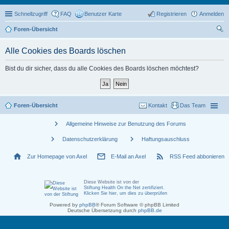
Schnellzugriff
FAQ
Benutzer Karte
Registrieren
Anmelden
Foren-Übersicht
uc
Alle Cookies des Boards löschen
he
Bist du dir sicher, dass du alle Cookies des Boards löschen möchtest?
Foren-Übersicht
Kontakt
Das Team
chevron_right
Allgemeine Hinweise zur Benutzung des Forums
chevron_right
chevron_right
Datenschutzerklärung
Haftungsauschluss
home
mail_outline
rss_feed
Zur Homepage von Axel
E-Mail an Axel
RSS Feed abbonieren
Diese Website ist von der
Stiftung Health On the Net zertifiziert
.
Klicken Sie hier, um dies zu überprüfen
Powered by
phpBB
® Forum Software © phpBB Limited
Deutsche Übersetzung durch
phpBB.de