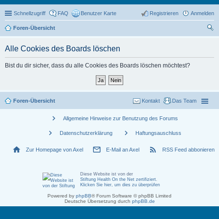
Schnellzugriff
FAQ
Benutzer Karte
Registrieren
Anmelden
Foren-Übersicht
uc
Alle Cookies des Boards löschen
he
Bist du dir sicher, dass du alle Cookies des Boards löschen möchtest?
Foren-Übersicht
Kontakt
Das Team
chevron_right
Allgemeine Hinweise zur Benutzung des Forums
chevron_right
chevron_right
Datenschutzerklärung
Haftungsauschluss
home
mail_outline
rss_feed
Zur Homepage von Axel
E-Mail an Axel
RSS Feed abbonieren
Diese Website ist von der
Stiftung Health On the Net zertifiziert
.
Klicken Sie hier, um dies zu überprüfen
Powered by
phpBB
® Forum Software © phpBB Limited
Deutsche Übersetzung durch
phpBB.de