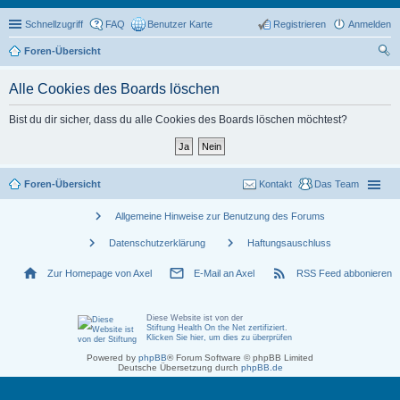
Schnellzugriff
FAQ
Benutzer Karte
Registrieren
Anmelden
Foren-Übersicht
uc
Alle Cookies des Boards löschen
he
Bist du dir sicher, dass du alle Cookies des Boards löschen möchtest?
Foren-Übersicht
Kontakt
Das Team
chevron_right
Allgemeine Hinweise zur Benutzung des Forums
chevron_right
chevron_right
Datenschutzerklärung
Haftungsauschluss
home
mail_outline
rss_feed
Zur Homepage von Axel
E-Mail an Axel
RSS Feed abbonieren
Diese Website ist von der
Stiftung Health On the Net zertifiziert
.
Klicken Sie hier, um dies zu überprüfen
Powered by
phpBB
® Forum Software © phpBB Limited
Deutsche Übersetzung durch
phpBB.de