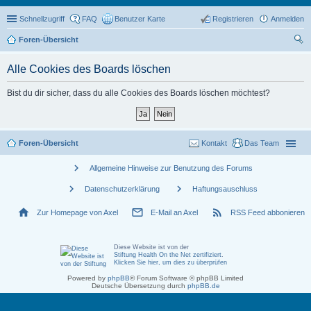
Schnellzugriff
FAQ
Benutzer Karte
Registrieren
Anmelden
Foren-Übersicht
uc
Alle Cookies des Boards löschen
he
Bist du dir sicher, dass du alle Cookies des Boards löschen möchtest?
Foren-Übersicht
Kontakt
Das Team
chevron_right
Allgemeine Hinweise zur Benutzung des Forums
chevron_right
chevron_right
Datenschutzerklärung
Haftungsauschluss
home
mail_outline
rss_feed
Zur Homepage von Axel
E-Mail an Axel
RSS Feed abbonieren
Diese Website ist von der
Stiftung Health On the Net zertifiziert
.
Klicken Sie hier, um dies zu überprüfen
Powered by
phpBB
® Forum Software © phpBB Limited
Deutsche Übersetzung durch
phpBB.de