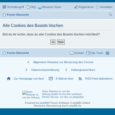
Schnellzugriff
FAQ
Benutzer Karte
Registrieren
Anmelden
Foren-Übersicht
uc
Alle Cookies des Boards löschen
he
Bist du dir sicher, dass du alle Cookies des Boards löschen möchtest?
Foren-Übersicht
Kontakt
Das Team
chevron_right
Allgemeine Hinweise zur Benutzung des Forums
chevron_right
chevron_right
Datenschutzerklärung
Haftungsauschluss
home
mail_outline
rss_feed
Zur Homepage von Axel
E-Mail an Axel
RSS Feed abbonieren
Diese Website ist von der
Stiftung Health On the Net zertifiziert
.
Klicken Sie hier, um dies zu überprüfen
Powered by
phpBB
® Forum Software © phpBB Limited
Deutsche Übersetzung durch
phpBB.de