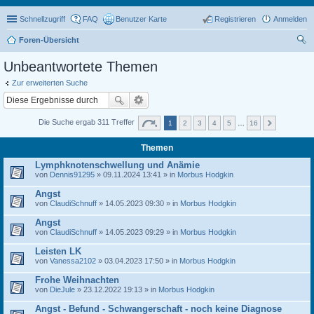
Schnellzugriff
FAQ
Benutzer Karte
Registrieren
Anmelden
Foren-Übersicht
uc
Unbeantwortete Themen
he
Zur erweiterten Suche
Die Suche ergab 311 Treffer
1
2
3
4
5
…
16
Themen
Lymphknotenschwellung und Anämie
von
Dennis91295
» 09.11.2024 13:41 » in
Morbus Hodgkin
Angst
von
ClaudiSchnuff
» 14.05.2023 09:30 » in
Morbus Hodgkin
Angst
von
ClaudiSchnuff
» 14.05.2023 09:29 » in
Morbus Hodgkin
Leisten LK
von
Vanessa2102
» 03.04.2023 17:50 » in
Morbus Hodgkin
Frohe Weihnachten
von
DieJule
» 23.12.2022 19:13 » in
Morbus Hodgkin
Angst - Befund - Schwangerschaft - noch keine Diagnose