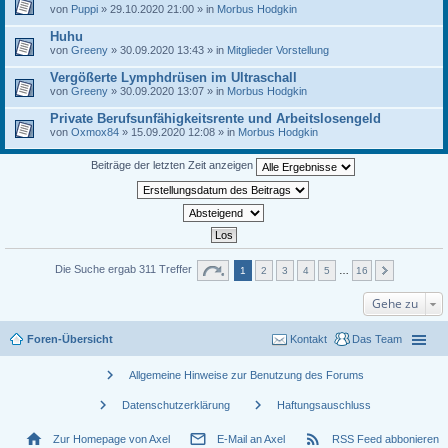
von
Puppi
» 29.10.2020 21:00 » in
Morbus Hodgkin
Huhu
von
Greeny
» 30.09.2020 13:43 » in
Mitglieder Vorstellung
Vergößerte Lymphdrüsen im Ultraschall
von
Greeny
» 30.09.2020 13:07 » in
Morbus Hodgkin
Private Berufsunfähigkeitsrente und Arbeitslosengeld
von
Oxmox84
» 15.09.2020 12:08 » in
Morbus Hodgkin
Beiträge der letzten Zeit anzeigen
Die Suche ergab 311 Treffer
1
2
3
4
5
…
16
Gehe zu
Foren-Übersicht
Kontakt
Das Team
chevron_right
Allgemeine Hinweise zur Benutzung des Forums
chevron_right
chevron_right
Datenschutzerklärung
Haftungsauschluss
home
mail_outline
rss_feed
Zur Homepage von Axel
E-Mail an Axel
RSS Feed abbonieren