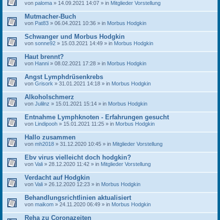
von
paloma
» 14.09.2021 14:07 » in
Mitglieder Vorstellung
Mutmacher-Buch
von
Pat83
» 06.04.2021 10:36 » in
Morbus Hodgkin
Schwanger und Morbus Hodgkin
von
sonne92
» 15.03.2021 14:49 » in
Morbus Hodgkin
Haut brennt?
von
Hanni
» 08.02.2021 17:28 » in
Morbus Hodgkin
Angst Lymphdrüsenkrebs
von
Grisork
» 31.01.2021 14:18 » in
Morbus Hodgkin
Alkoholschmerz
von
Julilnz
» 15.01.2021 15:14 » in
Morbus Hodgkin
Entnahme Lymphknoten - Erfahrungen gesucht
von
Lindipooh
» 15.01.2021 11:25 » in
Morbus Hodgkin
Hallo zusammen
von
mh2018
» 31.12.2020 10:45 » in
Mitglieder Vorstellung
Ebv virus vielleicht doch hodgkin?
von
Vali
» 28.12.2020 11:42 » in
Mitglieder Vorstellung
Verdacht auf Hodgkin
von
Vali
» 26.12.2020 12:23 » in
Morbus Hodgkin
Behandlungsrichtlinien aktualisiert
von
maikom
» 24.11.2020 06:49 » in
Morbus Hodgkin
Reha zu Coronazeiten