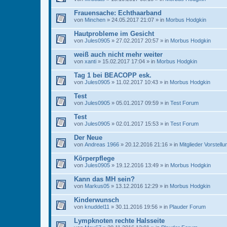
Frauensache: Echthaarband
von
Minchen
» 24.05.2017 21:07 » in
Morbus Hodgkin
Hautprobleme im Gesicht
von
Jules0905
» 27.02.2017 20:57 » in
Morbus Hodgkin
weiß auch nicht mehr weiter
von
xanti
» 15.02.2017 17:04 » in
Morbus Hodgkin
Tag 1 bei BEACOPP esk.
von
Jules0905
» 11.02.2017 10:43 » in
Morbus Hodgkin
Test
von
Jules0905
» 05.01.2017 09:59 » in
Test Forum
Test
von
Jules0905
» 02.01.2017 15:53 » in
Test Forum
Der Neue
von
Andreas 1966
» 20.12.2016 21:16 » in
Mitglieder Vorstellu
Körperpflege
von
Jules0905
» 19.12.2016 13:49 » in
Morbus Hodgkin
Kann das MH sein?
von
Markus05
» 13.12.2016 12:29 » in
Morbus Hodgkin
Kinderwunsch
von
knuddel11
» 30.11.2016 19:56 » in
Plauder Forum
Lympknoten rechte Halsseite