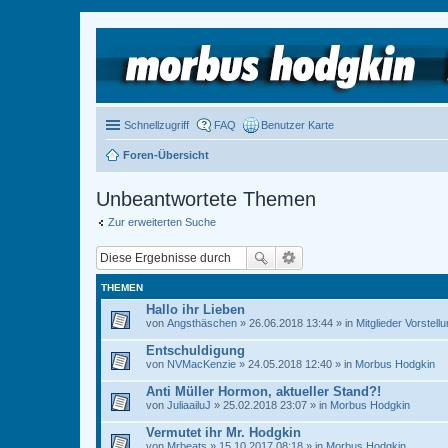
Schnellzugriff
FAQ
Benutzer Karte
Foren-Übersicht
Unbeantwortete Themen
Zur erweiterten Suche
THEMEN
Hallo ihr Lieben
von
Angsthäschen
» 26.06.2018 13:44 » in
Mitglieder Vorstell
Entschuldigung
von
NVMacKenzie
» 24.05.2018 12:40 » in
Morbus Hodgkin
Anti Müller Hormon, aktueller Stand?!
von
JuliaailuJ
» 25.02.2018 23:07 » in
Morbus Hodgkin
Vermutet ihr Mr. Hodgkin
von
Mrbeats
» 15.10.2017 08:18 » in
Morbus Hodgkin