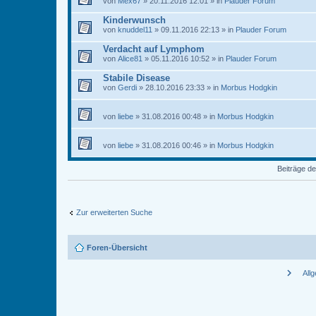
von
Mex67
» 20.11.2016 12:01 » in
Plauder Forum
Kinderwunsch
von
knuddel11
» 09.11.2016 22:13 » in
Plauder Forum
Verdacht auf Lymphom
von
Alice81
» 05.11.2016 10:52 » in
Plauder Forum
Stabile Disease
von
Gerdi
» 28.10.2016 23:33 » in
Morbus Hodgkin
von
liebe
» 31.08.2016 00:48 » in
Morbus Hodgkin
von
liebe
» 31.08.2016 00:46 » in
Morbus Hodgkin
Beiträge de
Zur erweiterten Suche
Foren-Übersicht
chevron_right
All