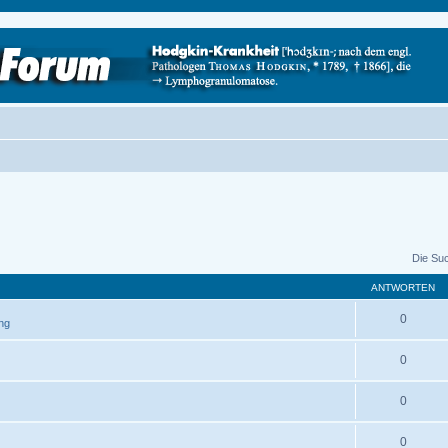
Die Su
ANTWORTEN
0
ung
0
0
0