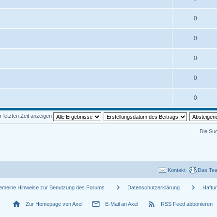
0
0
0
0
0
r letzten Zeit anzeigen
Die Su
Kontakt
Das Te
chevron_right
chevron_right
gemeine Hinweise zur Benutzung des Forums
Datenschutzerklärung
Haftu
home
mail_outline
rss_feed
Zur Homepage von Axel
E-Mail an Axel
RSS Feed abbonieren