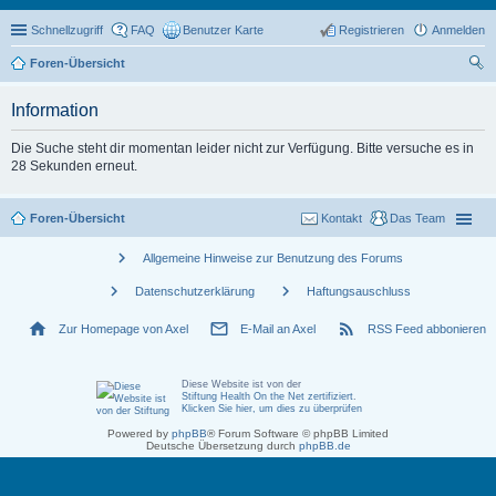
Schnellzugriff
FAQ
Benutzer Karte
Registrieren
Anmelden
Foren-Übersicht
uc
Information
he
Die Suche steht dir momentan leider nicht zur Verfügung. Bitte versuche es in
28 Sekunden erneut.
Foren-Übersicht
Kontakt
Das Team
chevron_right
Allgemeine Hinweise zur Benutzung des Forums
chevron_right
chevron_right
Datenschutzerklärung
Haftungsauschluss
home
mail_outline
rss_feed
Zur Homepage von Axel
E-Mail an Axel
RSS Feed abbonieren
Diese Website ist von der
Stiftung Health On the Net zertifiziert
.
Klicken Sie hier, um dies zu überprüfen
Powered by
phpBB
® Forum Software © phpBB Limited
Deutsche Übersetzung durch
phpBB.de