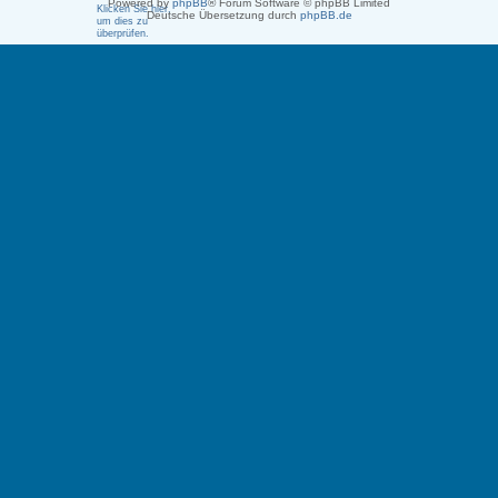
Powered by
phpBB
® Forum Software © phpBB Limited
Deutsche Übersetzung durch
phpBB.de