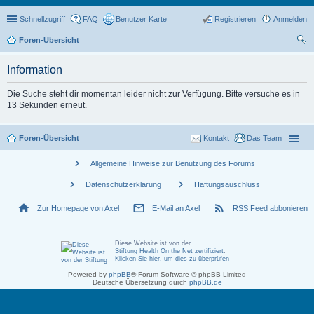
Schnellzugriff
FAQ
Benutzer Karte
Registrieren
Anmelden
Foren-Übersicht
uc
Information
he
Die Suche steht dir momentan leider nicht zur Verfügung. Bitte versuche es in
13 Sekunden erneut.
Foren-Übersicht
Kontakt
Das Team
chevron_right
Allgemeine Hinweise zur Benutzung des Forums
chevron_right
chevron_right
Datenschutzerklärung
Haftungsauschluss
home
mail_outline
rss_feed
Zur Homepage von Axel
E-Mail an Axel
RSS Feed abbonieren
Diese Website ist von der
Stiftung Health On the Net zertifiziert
.
Klicken Sie hier, um dies zu überprüfen
Powered by
phpBB
® Forum Software © phpBB Limited
Deutsche Übersetzung durch
phpBB.de