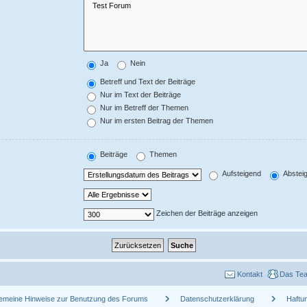
Ja
Nein
Betreff und Text der Beiträge
Nur im Text der Beiträge
Nur im Betreff der Themen
Nur im ersten Beitrag der Themen
Beiträge
Themen
Aufsteigend
Abstei
Zeichen der Beiträge anzeigen
Kontakt
Das Te
chevron_right
chevron_right
gemeine Hinweise zur Benutzung des Forums
Datenschutzerklärung
Haftu