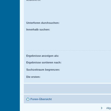
Unterforen durchsuchen:
Innerhalb suchen:
Ergebnisse anzeigen als:
Ergebnisse sortieren nach:
Suchzeitraum begrenzen:
Die ersten:
Foren-Übersicht
chevron_right
All