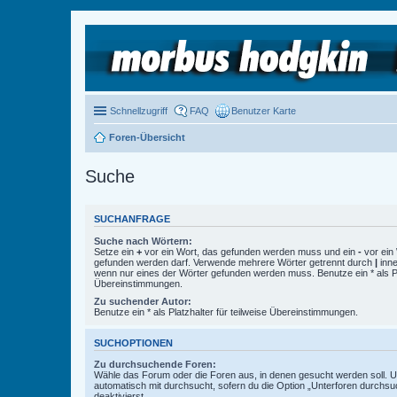
Schnellzugriff
FAQ
Benutzer Karte
Foren-Übersicht
Suche
SUCHANFRAGE
Suche nach Wörtern:
Setze ein
+
vor ein Wort, das gefunden werden muss und ein
-
vor ein 
gefunden werden darf. Verwende mehrere Wörter getrennt durch
|
inne
wenn nur eines der Wörter gefunden werden muss. Benutze ein * als Pla
Übereinstimmungen.
Zu suchender Autor:
Benutze ein * als Platzhalter für teilweise Übereinstimmungen.
SUCHOPTIONEN
Zu durchsuchende Foren:
Wähle das Forum oder die Foren aus, in denen gesucht werden soll. 
automatisch mit durchsucht, sofern du die Option „Unterforen durchsu
deaktivierst.